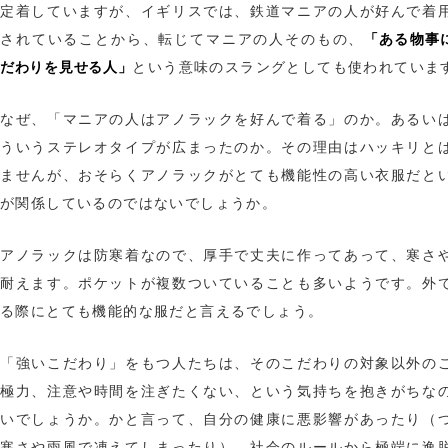
定着していますが、イギリスでは、鉄道マニアの人が好んで着
「ある物事
されていることから、転じてマニアの人そのもの、
だわりを見せる人」
という意味のスラングとしても使われていま
なぜ、「マニアの人はアノラックを好んで着る」のか。あるい
ういうステレオタイプが広まったのか。その理由はハッキリと
ませんが、おそらくアノラックがとても機能性の高い衣服だと
が関係しているのではないでしょうか。
アノラックは防寒着なので、厚手で丈夫に作ってあって、寒さ
耐えます。ポケットが複数ついていることも多いようです。外
る際にとても機能的な服だと言えるでしょう。
「強いこだわり」をもつ人たちは、そのこだわりの対象以外の
極力、注意や時間を注ぎたくない、という気持ちを抱きがちな
いでしょうか。かと言って、自分の健康に悪影響があったり（
寒さや雨風で凍えてしまったり）、社会のルールから極端に逸