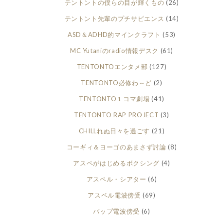
テントントの僕らの目が輝くもの
(26)
テントント先輩のプチサピエンス
(14)
ASD＆ADHD的マインクラフト
(53)
MC Yutaniのradio情報デスク
(61)
TENTONTOエンタメ部
(127)
TENTONTO必修わ～ど
(2)
TENTONTO１コマ劇場
(41)
TENTONTO RAP PROJECT
(3)
CHILLれぬ日々を過ごす
(21)
コーギィ＆ヨーゴのあまさず討論
(8)
アスペがはじめるボクシング
(4)
アスペル・シアター
(6)
アスペル電波傍受
(69)
バップ電波傍受
(6)