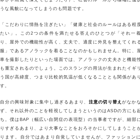
うな風貌になってしまうのも問題です。
「こだわりに情熱を注ぎたい」「健康と社会のルールはある程
たい」。この2つの条件を満たせる答えのひとつが「それ一
り、屋外での機能性が高く、丈夫で、適度に外見を整えてくれ
服」であるアノラックを着ることなのかもしれません。特に、
車を撮影したりといった場面では、アノラックの丈夫さと機能
も重宝されるのでしょう。このスラングの用法が生まれたイギ
う国が高緯度、つまり比較的気温が低くなることとも関係があ
す。
注意の切り替え
自分の興味対象に集中し過ぎるあまり、
がなか
ず、それ以外のことを軽視してしまうというのはASDの方にも
ち。僕はBAP（幅広い自閉症の表現型）の当事者ですが、細部
りすぎるあまり、より大事なことをおろそかにしてしまうこと
ります。自分ではあまり自覚していませんが、ファッション