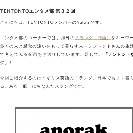
TENTONTOエンタメ部
第３２回
こんにちは。TENTONTOメンバーのYutaniです。
スラング（隠語）
エンタメ部のコーナーでは、海外の
をキーワ
多くの人と感覚の違いをもって暮らす人＝テントントさんの生
「テントント
て考えてみる企画をお送りしています。題して、
グ」
！
今回ご紹介するのはイギリス英語のスラング。日本でもよく着
る、ある「服」にちなんだスラングです。