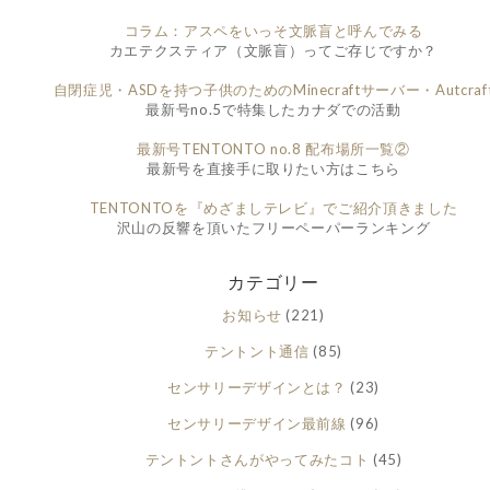
コラム：アスペをいっそ文脈盲と呼んでみる
カエテクスティア（文脈盲）ってご存じですか？
自閉症児・ASDを持つ子供のためのMinecraftサーバー・Autcraf
最新号no.5で特集したカナダでの活動
最新号TENTONTO no.8 配布場所一覧②
最新号を直接手に取りたい方はこちら
TENTONTOを『めざましテレビ』でご紹介頂きました
沢山の反響を頂いたフリーペーパーランキング
カテゴリー
お知らせ
(221)
テントント通信
(85)
センサリーデザインとは？
(23)
センサリーデザイン最前線
(96)
テントントさんがやってみたコト
(45)