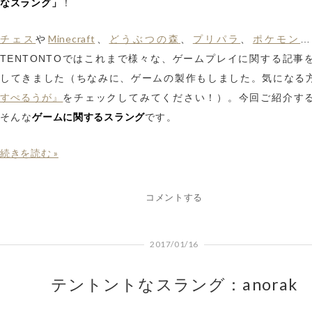
なスラング」
！
チェス
Minecraft
どうぶつの森
プリパラ
ポケモン
や
、
、
、
TENTONTOではこれまで様々な、ゲームプレイに関する記事
してきました（ちなみに、ゲームの製作もしました。気になる
すぺるうが』
をチェックしてみてください！）。今回ご紹介す
ゲームに関するスラング
そんな
です。
続きを読む »
コメントする
2017/01/16
テントントなスラング：anorak