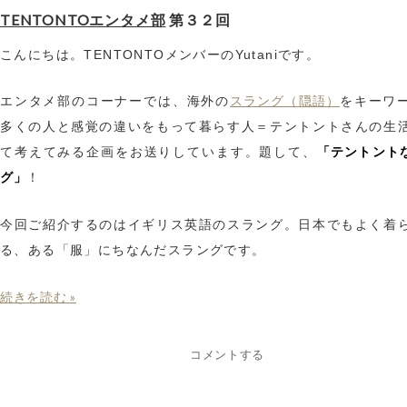
TENTONTOエンタメ部
第３２回
こんにちは。TENTONTOメンバーのYutaniです。
スラング（隠語）
エンタメ部のコーナーでは、海外の
をキーワ
多くの人と感覚の違いをもって暮らす人＝テントントさんの生
「テントント
て考えてみる企画をお送りしています。題して、
グ」
！
今回ご紹介するのはイギリス英語のスラング。日本でもよく着
る、ある「服」にちなんだスラングです。
続きを読む »
コメントする