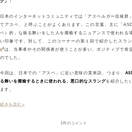
グ」
！
日本のインターネットコミュニティでは「アスペルガー症候群
てアスペ、と呼ぶことがよくあります。この言葉、主に「AS
ペ）的」な振る舞いをした人を揶揄するニュアンスで使われる
い印象です。対して、このコーナーの第１回で紹介したスラ
e
“
は、当事者やその関係者が使うことが多い、ポジティブで肯
のでした。
A
今回は、日本での「アスペ」に近い意味の英単語、つまり、
る舞いを揶揄するときに使われる、悪口的なスラング
を紹介した
ます。
続きを読む »
1件のコメント