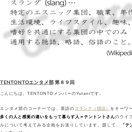
TENTONTOエンタメ部
第８９回
こんにちは。TENTONTOメンバーのYutaniです。
スラング（隠語）
エンタメ部のコーナーでは、英語の
をキーワ
多くの人と感覚の違いをもって暮らす人＝テントントさん
のライ
「テ
ルについて考えてみる企画をお送りしています。題して、