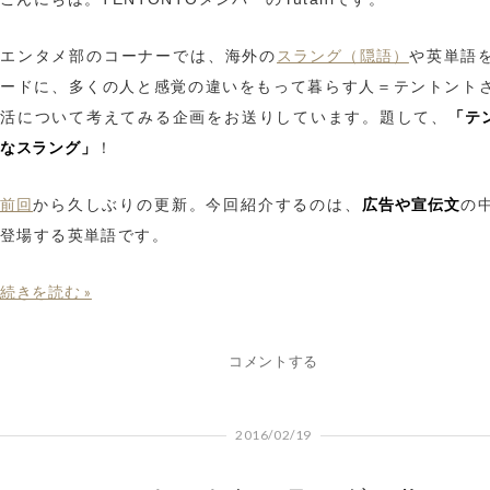
スラング（隠語）
エンタメ部のコーナーでは、海外の
や英単語
ードに、多くの人と感覚の違いをもって暮らす人＝テントント
「テ
活について考えてみる企画をお送りしています。題して、
なスラング」
！
前回
広告や宣伝文
から久しぶりの更新。今回紹介するのは、
の
登場する英単語です。
続きを読む »
コメントする
2016/02/19