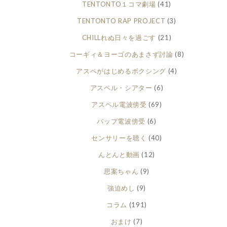
TENTONTO１コマ劇場
(41)
TENTONTO RAP PROJECT
(3)
CHILLれぬ日々を過ごす
(21)
コーギィ＆ヨーゴのあまさず討論
(8)
アスペがはじめるボクシング
(4)
アスペル・シアター
(6)
アスペル電波傍受
(69)
バップ電波傍受
(6)
センサリーを聴く
(40)
んとんと動画
(12)
思案ちゃん
(9)
強迫めし
(9)
コラム
(191)
おまけ
(7)