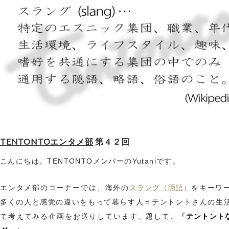
TENTONTOエンタメ部
第４２回
こんにちは。TENTONTOメンバーのYutaniです。
スラング（隠語）
エンタメ部のコーナーでは、海外の
をキーワ
多くの人と感覚の違いをもって暮らす人＝テントントさんの生
「テントント
て考えてみる企画をお送りしています。題して、