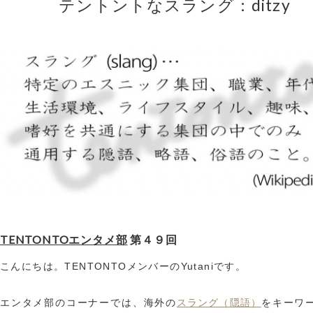
テントントなスラング：ditzy
TENTONTOエンタメ部
第４９回
こんにちは。TENTONTOメンバーのYutaniです。
スラング（隠語）
エンタメ部のコーナーでは、海外の
をキーワ