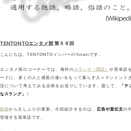
TENTONTOエンタメ部
第５９回
こんにちは。TENTONTOメンバーのYutaniです。
スラング（隠語）
エンタメ部のコーナーでは、海外の
や英単語
ードに、多くの人と感覚の違いをもって暮らす人＝テントント
「テ
活について考えてみる企画をお送りしています。題して、
なスラング」
！
前回
広告や宣伝文
から久しぶりの更新。今回紹介するのは、
の
登場する英単語です。