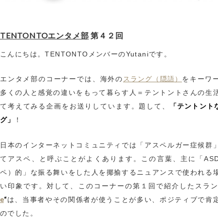
TENTONTOエンタメ部
第４２回
こんにちは。TENTONTOメンバーのYutaniです。
スラング（隠語）
エンタメ部のコーナーでは、海外の
をキーワ
多くの人と感覚の違いをもって暮らす人＝テントントさんの生
「テントント
て考えてみる企画をお送りしています。題して、
グ」
！
日本のインターネットコミュニティでは「アスペルガー症候群
てアスペ、と呼ぶことがよくあります。この言葉、主に「AS
ペ）的」な振る舞いをした人を揶揄するニュアンスで使われる
い印象です。対して、このコーナーの第１回で紹介したスラ
e
“
は、当事者やその関係者が使うことが多い、ポジティブで肯
のでした。