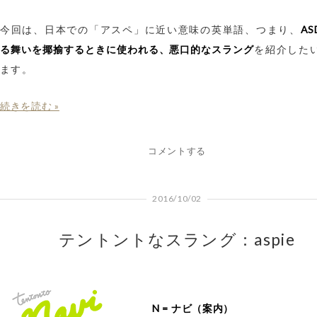
A
今回は、日本での「アスペ」に近い意味の英単語、つまり、
る舞いを揶揄するときに使われる、悪口的なスラング
を紹介した
ます。
続きを読む »
コメントする
2016/10/02
テントントなスラング：aspie
N = ナビ（案内）