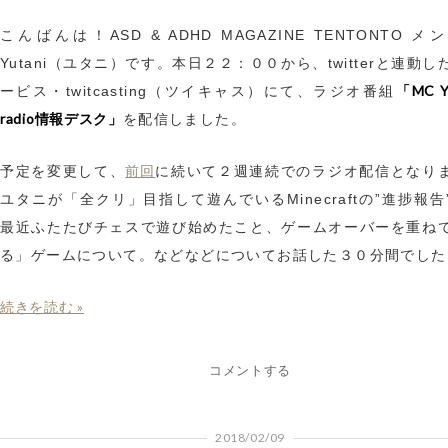
こんばんは！ASD & ADHD MAGAZINE TENTONTO 
Yutani（ユタニ）です。本日２２：００から、twitterと連動
「MC Y
ービス・twitcasting（ツイキャス）にて、ラジオ番組
radio情報デスク」
を配信しました。
前回
予定を変更して、
に続いて２週連続でのラジオ配信となり
ユタニが「全クリ」目指して遊んでいるMinecraftの”進捗報告
最近ふたたびチェスで遊び始めたこと、ゲームオーバーを重ね
る」ゲームについて。などなどについてお話した３０分間でした
続きを読む »
コメントする
2018/02/09