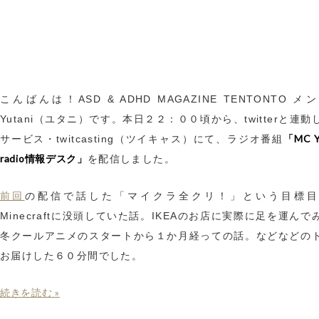
こんばんは！ASD & ADHD MAGAZINE TENTONTO 
Yutani（ユタニ）です。本日２２：００頃から、twitterと連
「MC Y
サービス・twitcasting（ツイキャス）にて、ラジオ番組
radio情報デスク」
を配信しました。
前回
の配信で話した「マイクラ全クリ！」という目標目
Minecraftに没頭していた話。IKEAのお店に実際に足を運んで
冬クールアニメのスタートから１か月経っての話。などなどの
お届けした６０分間でした。
続きを読む »