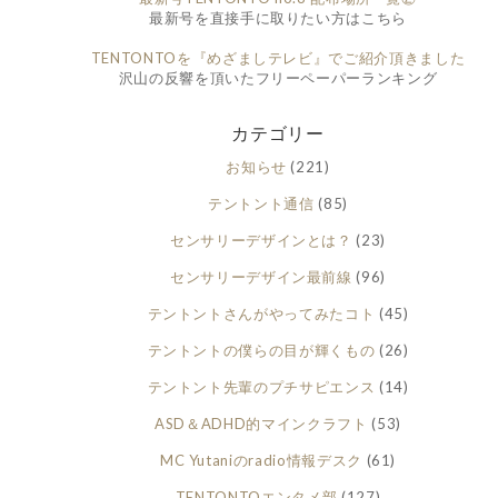
最新号を直接手に取りたい方はこちら
TENTONTOを『めざましテレビ』でご紹介頂きました
沢山の反響を頂いたフリーペーパーランキング
カテゴリー
お知らせ
(221)
テントント通信
(85)
センサリーデザインとは？
(23)
センサリーデザイン最前線
(96)
テントントさんがやってみたコト
(45)
テントントの僕らの目が輝くもの
(26)
テントント先輩のプチサピエンス
(14)
ASD＆ADHD的マインクラフト
(53)
MC Yutaniのradio情報デスク
(61)
TENTONTOエンタメ部
(127)