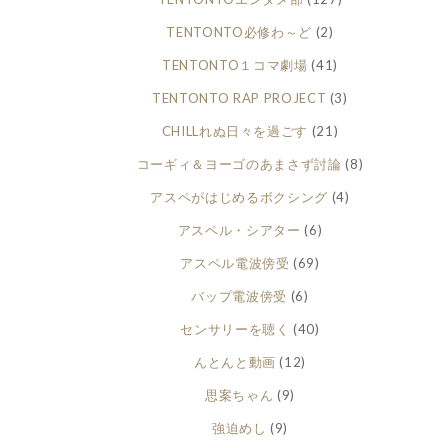
TENTONTO必修わ～ど
(2)
TENTONTO１コマ劇場
(41)
TENTONTO RAP PROJECT
(3)
CHILLれぬ日々を過ごす
(21)
コーギィ＆ヨーゴのあまさず討論
(8)
アスペがはじめるボクシング
(4)
アスペル・シアター
(6)
アスペル電波傍受
(69)
バップ電波傍受
(6)
センサリーを聴く
(40)
んとんと動画
(12)
思案ちゃん
(9)
強迫めし
(9)