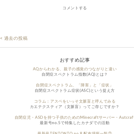
コメントする
< 過去の投稿
おすすめ記事
AQからわかる、親子の感覚のつながりと違い
自閉症スペクトラム指数(AQ)とは？
自閉症スペクトラム、「障害」と「症状」
自閉症スペクトラム症状(ASC)という捉え方
コラム：アスペをいっそ文脈盲と呼んでみる
カエテクスティア（文脈盲）ってご存じですか？
自閉症児・ASDを持つ子供のためのMinecraftサーバー・Autcraf
最新号no.5で特集したカナダでの活動
最新号TENTONTO no.8 配布場所一覧②