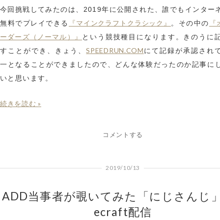
今回挑戦してみたのは、2019年に公開された、誰でもインター
『マインクラフトクラシック』
『
無料でプレイできる
。その中の
ーダーズ（ノーマル）』
という競技種目になります。きのうに
SPEEDRUN.COM
すことができ、きょう、
にて記録が承認され
一となることができましたので、どんな体験だったのか記事に
いと思います。
続きを読む »
コメントする
2019/10/13
ADD当事者が覗いてみた「にじさんじ」
ecraft配信