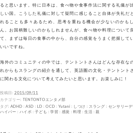
ると思います。特に日本は、食べ物や食事作法に関する礼儀が
しい国。こうした礼儀に対して疑問に感じること自体が失礼だ
れることも多々あるため、思考を重ねる機会が少ないのかも
ん。お国柄難しいのかもしれませんが、食べ物や料理について
て、まずは毎日の食事の中から、自分の感覚をうまく把握して
いいですね。
海外のコミュニティの中では、テントントさんはどんな存在な
れからもスラングの紹介を通して、英語圏の文化・テントント
に関わる文化について考えてみたいと思います。お楽しみに！
投稿日:
2015/09/11
カテゴリー:
TENTONTOエンタメ部
タグ:
ADHD
:
ASD
:
LD
:
OCD
:
Yutani
:
しつけ
:
スラング
:
センサリーデ
ハイパー
:
ハイポ
:
子ども
:
学習
:
感覚
:
料理
:
生活
:
親