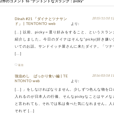
2件のコメント to “テントントなスラング：picky”
2015/11/10 1
Dinah #21 「ダイナとツナサン
ド」 | TENTONTO web
より:
[…] 以前、picky＝選り好みをすること、というスラ
紹介しました。今日のダイナはそんな”picky(好き嫌い
いてのお話。サンドイッチ屋さんに来たダイナ。「ツナ
[…]
返信
2016/03/18 1
強迫めし ばっかり食い編 | TE
NTONTO web
より:
[…] 」をしなければなりません。少しずつ色んな物を口
入れるのが日本人の行儀、そんなpickyなことはヤメな
と言われても、それでは私は食べた気になれません。人
それぞ […]