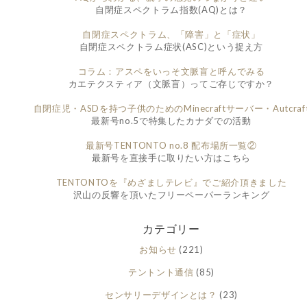
自閉症スペクトラム指数(AQ)とは？
自閉症スペクトラム、「障害」と「症状」
自閉症スペクトラム症状(ASC)という捉え方
コラム：アスペをいっそ文脈盲と呼んでみる
カエテクスティア（文脈盲）ってご存じですか？
自閉症児・ASDを持つ子供のためのMinecraftサーバー・Autcraf
最新号no.5で特集したカナダでの活動
最新号TENTONTO no.8 配布場所一覧②
最新号を直接手に取りたい方はこちら
TENTONTOを『めざましテレビ』でご紹介頂きました
沢山の反響を頂いたフリーペーパーランキング
カテゴリー
お知らせ
(221)
テントント通信
(85)
センサリーデザインとは？
(23)