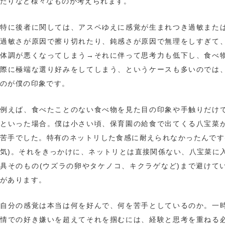
たりなど様々なものが考えられます。
特に後者に関しては、アスペゆえに感覚が生まれつき過敏また
過敏さが原因で擦り切れたり、鈍感さが原因で無理をしすぎて
体調が悪くなってしまう→それに伴って思考力も低下し、食べ
際に極端な選り好みをしてしまう、というケースも多いのでは
のが僕の印象です。
例えば、食べたことのない食べ物を見た目の印象や手触りだけ
といった場合。僕は小さい頃、保育園の給食で出てくる八宝菜
苦手でした。特有のネットリした食感に耐えられなかったんです
気)。それをきっかけに、ネットリとは直接関係ない、八宝菜に
具そのもの(ウズラの卵やタケノコ、キクラゲなど)まで避けて
があります。
自分の感覚は本当は何を好んで、何を苦手としているのか。一
情での好き嫌いを超えてそれを掴むには、経験と思考を重ねる