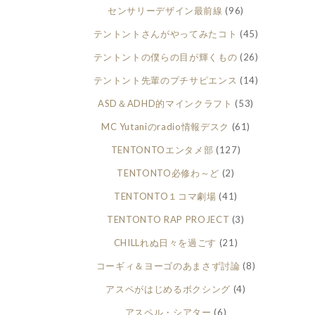
センサリーデザイン最前線
(96)
テントントさんがやってみたコト
(45)
テントントの僕らの目が輝くもの
(26)
テントント先輩のプチサピエンス
(14)
ASD＆ADHD的マインクラフト
(53)
MC Yutaniのradio情報デスク
(61)
TENTONTOエンタメ部
(127)
TENTONTO必修わ～ど
(2)
TENTONTO１コマ劇場
(41)
TENTONTO RAP PROJECT
(3)
CHILLれぬ日々を過ごす
(21)
コーギィ＆ヨーゴのあまさず討論
(8)
アスペがはじめるボクシング
(4)
アスペル・シアター
(6)