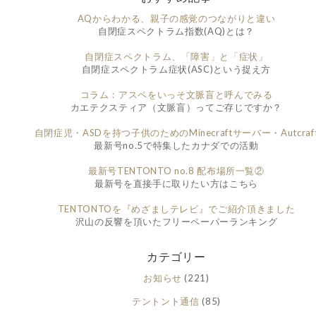
AQからわかる、親子の感覚のつながりと違い
自閉症スペクトラム指数(AQ)とは？
自閉症スペクトラム、「障害」と「症状」
自閉症スペクトラム症状(ASC)という捉え方
コラム：アスペをいっそ文脈盲と呼んでみる
カエテクスティア（文脈盲）ってご存じですか？
自閉症児・ASDを持つ子供のためのMinecraftサーバー・Autcraf
最新号no.5で特集したカナダでの活動
最新号TENTONTO no.8 配布場所一覧②
最新号を直接手に取りたい方はこちら
TENTONTOを『めざましテレビ』でご紹介頂きました
沢山の反響を頂いたフリーペーパーランキング
カテゴリー
お知らせ
(221)
テントント通信
(85)