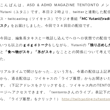
こんばんは。ASD & ADHD MAGAZINE TENTONTO 
Yutani（ユタニ）です。本日２２時より、twitterと連動した
「MC Yutaniのra
ス・twitcasting（ツイキャス）でラジオ番組
スク」
をお届けしました。今回で３４回目の配信です。
今回は、編集長タキスと一晩話し込んでヘロヘロ状態での配信
ｇｄｇｄトーク
「独り占めし
いつも以上の
をしながら、Yutaniの
「食べ物がスキ」「氷がスキ」
と
なこととの関係について考え
た。
リアルタイムで聞けなかった…という方も、今週の配信は上記
から、過去配信は、ツイキャスの「ライブ履歴」からお聞きい
す。（下記アドレスをクリックすると、ツイキャス内のTENTO
ージへアクセスできます。『tentontoさんのライブ』表記下
http://twitcasting.tv/tento
ら、『ライブ履歴』をクリック！）