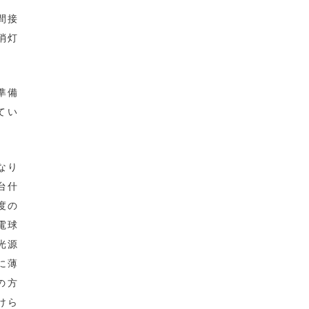
間接
消灯
準備
てい
なり
台什
度の
電球
光源
に薄
の方
けら