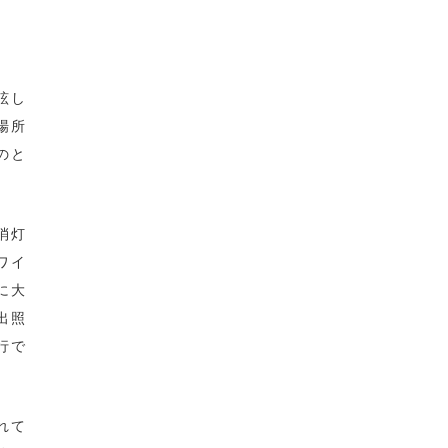
眩し
場所
のと
消灯
ワイ
に大
出照
行で
れて