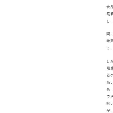
食
照
し
聞
時
て
し
照
器
高
色
で
暗
が