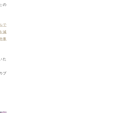
たの
ルで
を減
外事
いた
のプ