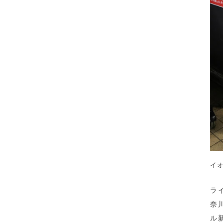
イ
ラ
奈
ル