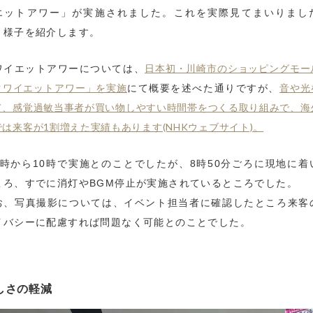
エットアワー」が実施されました。これを実際見てまいりまし
、様子を紹介します。
日本初・川崎市のショッピングモー
ワイエットアワーについては、
クワイエットアワー」を実施
音や光
にて概要を述べた通りですが、
て、感覚過敏当事者が買い物しやすい時間帯をつくる取り組みで、海
では来客が1割増えた実績もあります(NHKウェブサイト)。
9時から10時で実施とのことでしたが、8時50分ごろに現地に着
ころ、すでに消灯やBGM停止が実施されているところでした。
お、写真撮影については、イベント担当者に確認したところ来客
イバシーに配慮すれば問題なく可能とのことでした。
しさの軽減