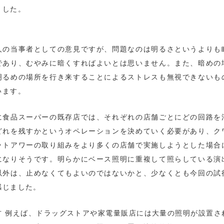
ました。
人の当事者としての意見ですが、問題なのは明るさというよりも
であり、むやみに暗くすればよいとは思いません。また、暗めの
明るめの場所を行き来することによるストレスも無視できないも
います。
に食品スーパーの既存店では、それぞれの店舗ごとにどの回路を
どれを残すかというオペレーションを決めていく必要があり、ク
ットアワーの取り組みをより多くの店舗で実施しようとした場合
になりそうです。明らかにベース照明に重複して照らしている演
以外は、止めなくてもよいのではないかと、少なくとも今回の試
感じました。
方 例えば、ドラッグストアや家電量販店には大量の照明が設置さ