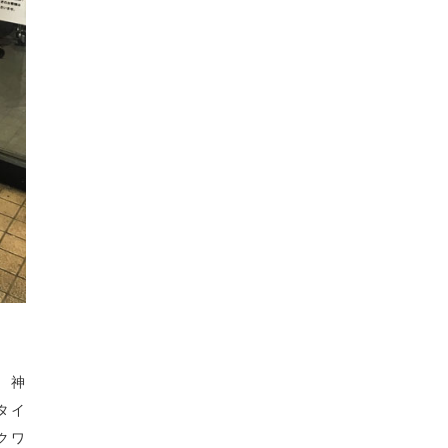
、神
タイ
クワ