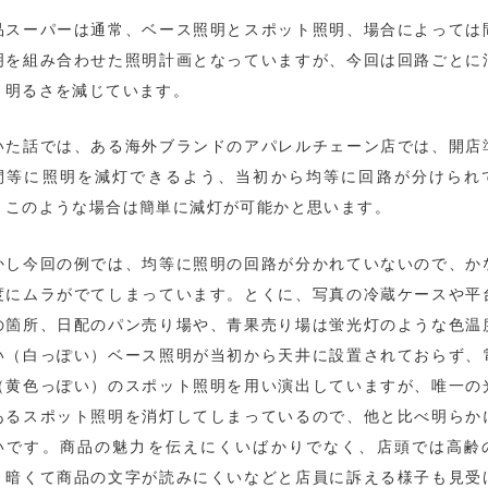
品スーパーは通常、ベース照明とスポット照明、場合によっては
明を組み合わせた照明計画となっていますが、今回は回路ごとに
、明るさを減じています。
いた話では、ある海外ブランドのアパレルチェーン店では、開店
間等に照明を減灯できるよう、当初から均等に回路が分けられ
、このような場合は簡単に減灯が可能かと思います。
かし今回の例では、均等に照明の回路が分かれていないので、か
度にムラがでてしまっています。とくに、写真の冷蔵ケースや平
の箇所、日配のパン売り場や、青果売り場は蛍光灯のような色温
い（白っぽい）ベース照明が当初から天井に設置されておらず、
（黄色っぽい）のスポット照明を用い演出していますが、唯一の
あるスポット照明を消灯してしまっているので、他と比べ明らか
いです。商品の魅力を伝えにくいばかりでなく、店頭では高齢
、暗くて商品の文字が読みにくいなどと店員に訴える様子も見受