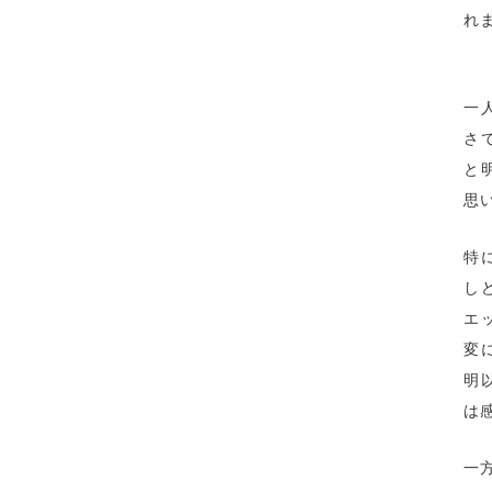
れ
一
さ
と
思
特
し
エ
変
明
は
一