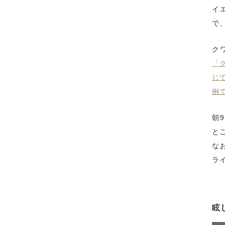
イ
で
ク
「
じ
例
朝
と
な
ラ
眩