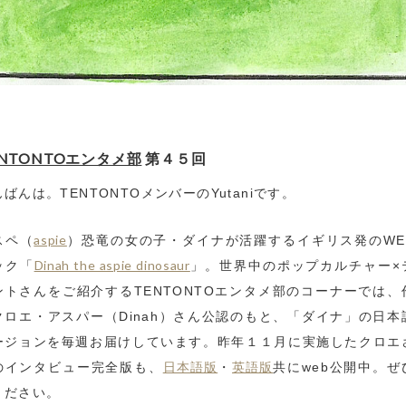
ENTONTOエンタメ部
第４５回
ばんは。TENTONTOメンバーのYutaniです。
aspie
スペ（
）恐竜の女の子・ダイナが活躍するイギリス発のWE
Dinah the aspie dinosaur
ック「
」。世界中のポップカルチャー×
ントさんをご紹介するTENTONTOエンタメ部のコーナーでは、
クロエ・アスパー（Dinah）さん公認のもと、「ダイナ」の日本
ージョンを毎週お届けしています。昨年１１月に実施したクロエ
日本語版
英語版
のインタビュー完全版も、
・
共にweb公開中。ぜ
ください。