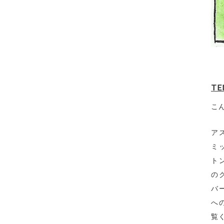
T
こん
ア
ミ
ト
の
バ
へ
覧