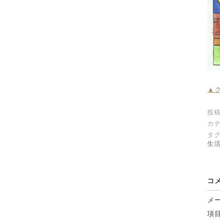
▲
投稿
カテ
タグ
生
コ
メ
項