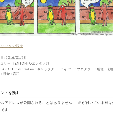
クリックで拡大
日:
2016/01/28
ゴリー:
TENTONTOエンタメ部
:
ASD
:
Dinah
:
Yutani
:
キャラクター
:
ハイパー
:
プロダクト
:
感覚
:
環
活
:
視覚
:
言語
メントを残す
ールアドレスが公開されることはありません。
※
が付いている欄は
目です