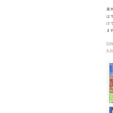
屋
は
け
ま
DI
R 