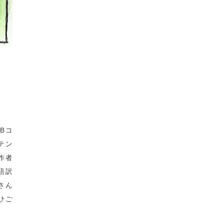
Bコ
テン
作者
語訳
さん
ひご