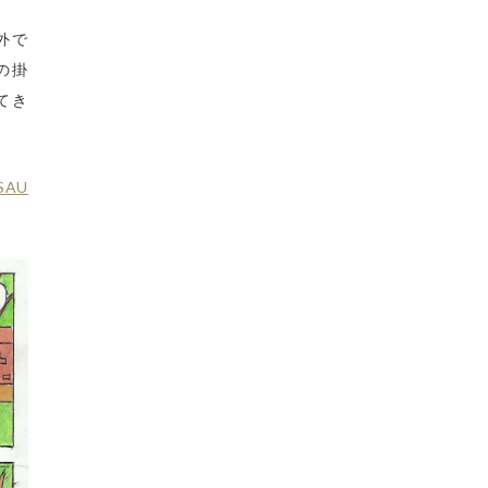
外で
の掛
てき
OSAU