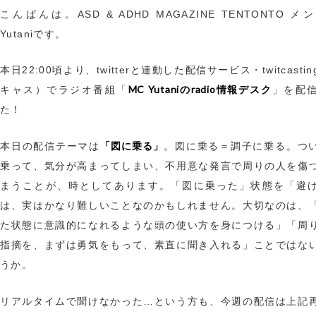
こんばんは。ASD & ADHD MAGAZINE TENTONTO 
Yutaniです。
本日22:00頃より、twitterと連動した配信サービス・twitcasti
MC Yutaniのradio情報デスク
キャス）でラジオ番組「
」を配
た！
「図に乗る」
本日の配信テーマは
。図に乗る＝調子に乗る。つ
乗って、気分が高まってしまい、不用意な発言で周りの人を傷
まうことが、時としてあります。「図に乗った」状態を「避
は、実はかなり難しいことなのかもしれません。大切なのは、
た状態に意識的になれるような頭の使い方を身につける」「周
指摘を、まずは勇気をもって、素直に聞き入れる」ことではな
うか。
リアルタイムで聞けなかった…という方も、今週の配信は上記