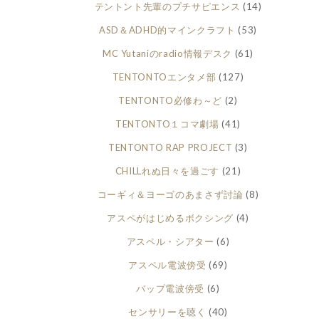
テントント先輩のプチサピエンス
(14)
ASD＆ADHD的マインクラフト
(53)
MC Yutaniのradio情報デスク
(61)
TENTONTOエンタメ部
(127)
TENTONTO必修わ～ど
(2)
TENTONTO１コマ劇場
(41)
TENTONTO RAP PROJECT
(3)
CHILLれぬ日々を過ごす
(21)
コーギィ＆ヨーゴのあまさず討論
(8)
アスペがはじめるボクシング
(4)
アスペル・シアター
(6)
アスペル電波傍受
(69)
バップ電波傍受
(6)
センサリーを聴く
(40)