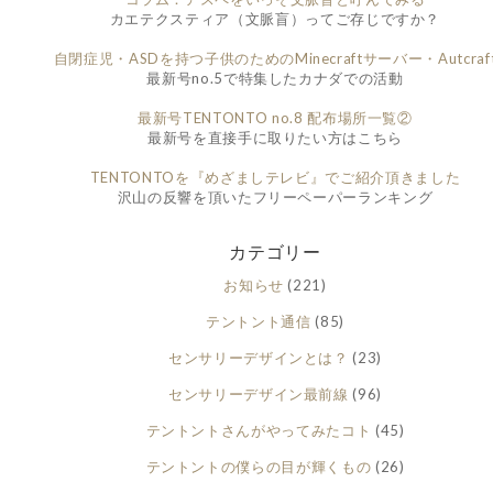
カエテクスティア（文脈盲）ってご存じですか？
自閉症児・ASDを持つ子供のためのMinecraftサーバー・Autcraf
最新号no.5で特集したカナダでの活動
最新号TENTONTO no.8 配布場所一覧②
最新号を直接手に取りたい方はこちら
TENTONTOを『めざましテレビ』でご紹介頂きました
沢山の反響を頂いたフリーペーパーランキング
カテゴリー
お知らせ
(221)
テントント通信
(85)
センサリーデザインとは？
(23)
センサリーデザイン最前線
(96)
テントントさんがやってみたコト
(45)
テントントの僕らの目が輝くもの
(26)