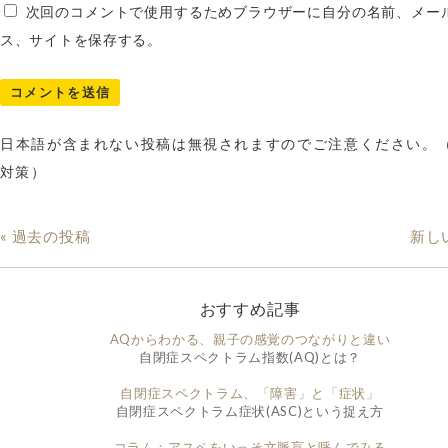
次回のコメントで使用するためブラウザーに自分の名前、メー
ス、サイトを保存する。
日本語が含まれない投稿は無視されますのでご注意ください。
対策）
« 過去の投稿
新し
おすすめ記事
AQからわかる、親子の感覚のつながりと違い
自閉症スペクトラム指数(AQ)とは？
自閉症スペクトラム、「障害」と「症状」
自閉症スペクトラム症状(ASC)という捉え方
コラム：アスペをいっそ文脈盲と呼んでみる