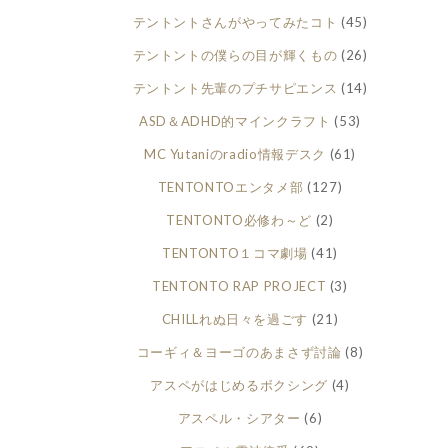
テントントさんがやってみたコト
(45)
テントントの僕らの目が輝くもの
(26)
テントント先輩のプチサピエンス
(14)
ASD＆ADHD的マインクラフト
(53)
MC Yutaniのradio情報デスク
(61)
TENTONTOエンタメ部
(127)
TENTONTO必修わ～ど
(2)
TENTONTO１コマ劇場
(41)
TENTONTO RAP PROJECT
(3)
CHILLれぬ日々を過ごす
(21)
コーギィ＆ヨーゴのあまさず討論
(8)
アスペがはじめるボクシング
(4)
アスペル・シアター
(6)