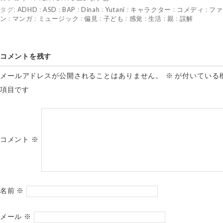
タグ:
ADHD
:
ASD
:
BAP
:
Dinah
:
Yutani
:
キャラクター
:
コメディ
:
ファ
ン
:
マンガ
:
ミュージック
:
偏見
:
子ども
:
感覚
:
生活
:
親
:
誤解
コメントを残す
メールアドレスが公開されることはありません。
※
が付いている
項目です
コメント
※
名前
※
メール
※