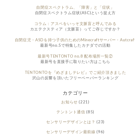
自閉症スペクトラム、「障害」と「症状」
自閉症スペクトラム症状(ASC)という捉え方
コラム：アスペをいっそ文脈盲と呼んでみる
カエテクスティア（文脈盲）ってご存じですか？
自閉症児・ASDを持つ子供のためのMinecraftサーバー・Autcraf
最新号no.5で特集したカナダでの活動
最新号TENTONTO no.8 配布場所一覧②
最新号を直接手に取りたい方はこちら
TENTONTOを『めざましテレビ』でご紹介頂きました
沢山の反響を頂いたフリーペーパーランキング
カテゴリー
お知らせ
(221)
テントント通信
(85)
センサリーデザインとは？
(23)
センサリーデザイン最前線
(96)