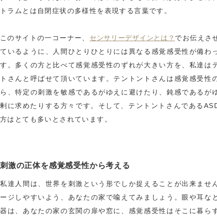
トラムとは自閉症状の多様性を表現する言葉です。
センサリーデザインとは？
このサイトの一コーナー、
でお伝えさ
ているように、人間ひとりひとりには異なる感覚感受性が備わ
す。多くの方と比べて感覚感受性のずれが大きい方を、私達は
トさんと呼ばせて頂いています。テントントさんは感覚感受性
ら、特定の刺激を敏感であるがゆえに避けたり、鈍感であるが
剰に求めたりする方々です。そして、テントントさんであるAS
方はとても多いとされています。
刺激の正体を感覚感受性から考える
私達人間は、世界を刺激という形でしか捉えることが出来ませ
ージしやすいよう、あなたの家で喩えてみましょう。眼や耳な
器は、あなたの家の玄関の扉や窓に、感覚感受性はそこに暮ら