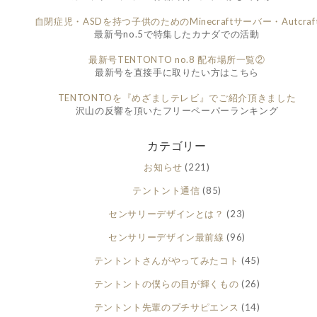
自閉症児・ASDを持つ子供のためのMinecraftサーバー・Autcraf
最新号no.5で特集したカナダでの活動
最新号TENTONTO no.8 配布場所一覧②
最新号を直接手に取りたい方はこちら
TENTONTOを『めざましテレビ』でご紹介頂きました
沢山の反響を頂いたフリーペーパーランキング
カテゴリー
お知らせ
(221)
テントント通信
(85)
センサリーデザインとは？
(23)
センサリーデザイン最前線
(96)
テントントさんがやってみたコト
(45)
テントントの僕らの目が輝くもの
(26)
テントント先輩のプチサピエンス
(14)