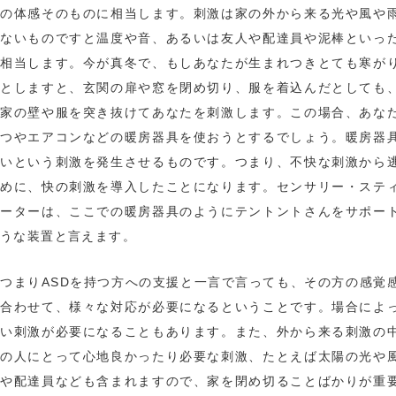
の体感そのものに相当します。刺激は家の外から来る光や風や
ないものですと温度や音、あるいは友人や配達員や泥棒といっ
相当します。今が真冬で、もしあなたが生まれつきとても寒が
としますと、玄関の扉や窓を閉め切り、服を着込んだとしても
家の壁や服を突き抜けてあなたを刺激します。この場合、あな
つやエアコンなどの暖房器具を使おうとするでしょう。暖房器
いという刺激を発生させるものです。つまり、不快な刺激から
めに、快の刺激を導入したことになります。センサリー・ステ
ーターは、ここでの暖房器具のようにテントントさんをサポー
うな装置と言えます。
つまりASDを持つ方への支援と一言で言っても、その方の感覚
合わせて、様々な対応が必要になるということです。場合によ
い刺激が必要になることもあります。また、外から来る刺激の
の人にとって心地良かったり必要な刺激、たとえば太陽の光や
や配達員なども含まれますので、家を閉め切ることばかりが重