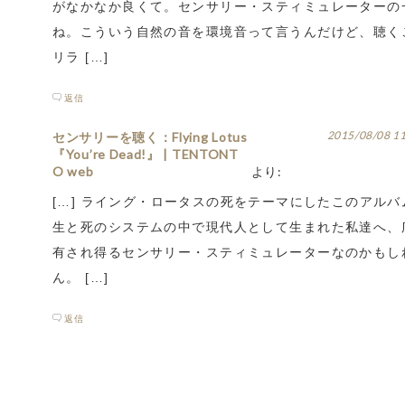
がなかなか良くて。センサリー・スティミュレーターの
ね。こういう自然の音を環境音って言うんだけど、聴く
リラ […]
返信
2015/08/08 1
センサリーを聴く：Flying Lotus
『You’re Dead!』 | TENTONT
O web
より:
[…] ライング・ロータスの死をテーマにしたこのアルバ
生と死のシステムの中で現代人として生まれた私達へ、
有され得るセンサリー・スティミュレーターなのかもし
ん。 […]
返信