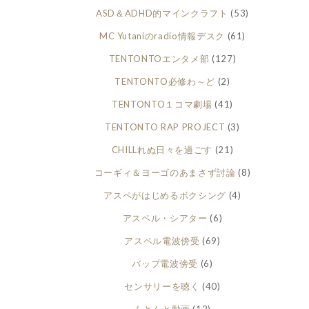
ASD＆ADHD的マインクラフト
(53)
MC Yutaniのradio情報デスク
(61)
TENTONTOエンタメ部
(127)
TENTONTO必修わ～ど
(2)
TENTONTO１コマ劇場
(41)
TENTONTO RAP PROJECT
(3)
CHILLれぬ日々を過ごす
(21)
コーギィ＆ヨーゴのあまさず討論
(8)
アスペがはじめるボクシング
(4)
アスペル・シアター
(6)
アスペル電波傍受
(69)
バップ電波傍受
(6)
センサリーを聴く
(40)
んとんと動画
(12)