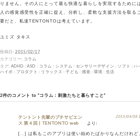
りません。その人にとって最も快適な暮らしを実現するために
人の感覚感受性を正確に捉え、分析し、柔軟な支援方法を取る
要だと、私達TENTONTOは考えています。
ユミズ タキス
投稿日:
2015/02/17
カテゴリー:
コラム
タグ:
ADHD
:
ASD
:
コラム
:
システム
:
センサリーデザイン
:
ソフト
:
ハ
ハイポ
:
プロダクト
:
リラックス
:
子ども
:
感覚
:
環境
:
生活
2件のコメント to “コラム：刺激たちと暮らすこと”
2015/04/08 
テントント先輩のプチサピエン
ス 第４回 | TENTONTO web
より:
[…] は私もこのアプリは使い始めたばかりなんだけれど