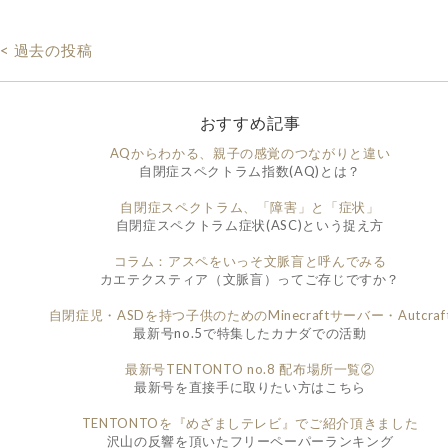
< 過去の投稿
おすすめ記事
AQからわかる、親子の感覚のつながりと違い
自閉症スペクトラム指数(AQ)とは？
自閉症スペクトラム、「障害」と「症状」
自閉症スペクトラム症状(ASC)という捉え方
コラム：アスペをいっそ文脈盲と呼んでみる
カエテクスティア（文脈盲）ってご存じですか？
自閉症児・ASDを持つ子供のためのMinecraftサーバー・Autcraf
最新号no.5で特集したカナダでの活動
最新号TENTONTO no.8 配布場所一覧②
最新号を直接手に取りたい方はこちら
TENTONTOを『めざましテレビ』でご紹介頂きました
沢山の反響を頂いたフリーペーパーランキング