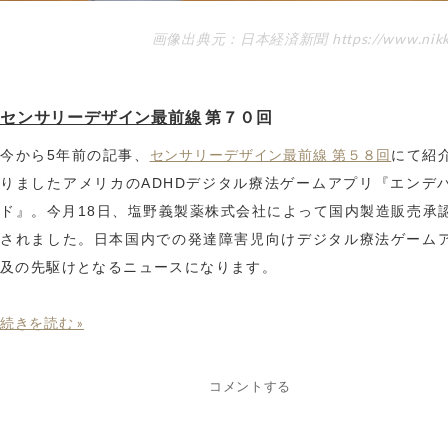
画像出典元：日本経済新聞 https://www.nikke
センサリーデザイン最前線
第７０回
センサリーデザイン最前線 第５８回
今から5年前の記事、
にて紹
りましたアメリカのADHDデジタル療法ゲームアプリ『エンデ
ド』。今月18日、塩野義製薬株式会社によって国内製造販売承
されました。日本国内での発達障害児向けデジタル療法ゲーム
及の先駆けとなるニュースになります。
続きを読む »
コメントする