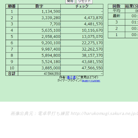
画像出典元：電卓早打ち練習 http://harukomugi.sakura.ne.jp/ap