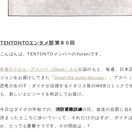
TENTONTOエンタメ部
第８０回
こんばんは。TENTONTOメンバーのYutaniです。
作者のクロエ・アスパー（Dinah）さん
公認のもと、毎週、日本
Dinah the aspie dinosaur
ジョンをお届けしてきた「
」。アスペ
恐竜の女の子・ダイナが活躍するイギリス発のWEBコミックで
も、新しいエピソードを和訳してお届け。
消防避難訓練
今日はダイナの学校での、
の日。放送の合図に合
決まったところに歩いていって…それだけのはずが、ダイナ
か、とっても憂鬱そうです。その理由は…？