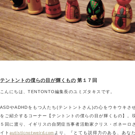
テントントの僕らの目が輝くもの
第１７回
こんにちは、TENTONTO編集長のユミズタキスです。
ASDやADHDをもつ人たち(テントントさん)の心をウキウキさ
をご紹介するコーナー【テントントの僕らの目が輝くもの】。
５回に渡り、イギリスの自閉症当事者活動家クリス・ボネーロ
autisticnotweird.com
イト
より、『とても説得力のある、あな