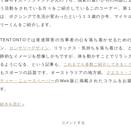
て暮らす人＝テントントさんのうち、感覚の違いからの問題に
う活動をされている方々をご紹介しているこのコーナー。第
は、ボクシングで生活が変わったという１３歳の少年、マイケ
リーくんをご紹介します。
TENTONTOでは発達障害の当事者の心を落ち着かせるため
センサリーデザイン
ン、
。リラックス・気持ちを落ち着ける、
静的なイメージを想像しがちですが、体を動かすことでリラッ
これまでも多数ご紹介してきまし
るようになる、という記事も、
クエスト・
もスポーツの話題です。オーストラリアの地方紙、
ティー・ニュースペーパー
のWeb版に掲載されたコラムをお
す。
続きを読む »
コメントする