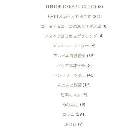
TENTONTO RAP PROJECT
(3)
CHILLれぬ日々を過ごす
(21)
コーギィ＆ヨーゴのあまさず討論
(8)
アスペがはじめるボクシング
(4)
アスペル・シアター
(6)
アスペル電波傍受
(69)
バップ電波傍受
(6)
センサリーを聴く
(40)
んとんと動画
(12)
思案ちゃん
(9)
強迫めし
(9)
コラム
(191)
おまけ
(7)