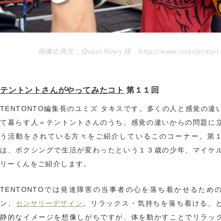
画像出典元：Quest News 様 http://www.couriermail.
テントントさんがやってみたコト
第１１回
TENTONTO編集長のユミズ タキスです。多くの人と感覚の違
て暮らす人＝テントントさんのうち、感覚の違いからの問題に
う活動をされている方々をご紹介しているこのコーナー。第
は、ボクシングで生活が変わったという１３歳の少年、マイケ
リーくんをご紹介します。
TENTONTOでは発達障害の当事者の心を落ち着かせるため
センサリーデザイン
ン、
。リラックス・気持ちを落ち着ける、
静的なイメージを想像しがちですが、体を動かすことでリラッ