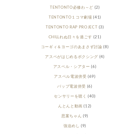
TENTONTO必修わ～ど
(2)
TENTONTO１コマ劇場
(41)
TENTONTO RAP PROJECT
(3)
CHILLれぬ日々を過ごす
(21)
コーギィ＆ヨーゴのあまさず討論
(8)
アスペがはじめるボクシング
(4)
アスペル・シアター
(6)
アスペル電波傍受
(69)
バップ電波傍受
(6)
センサリーを聴く
(40)
んとんと動画
(12)
思案ちゃん
(9)
強迫めし
(9)