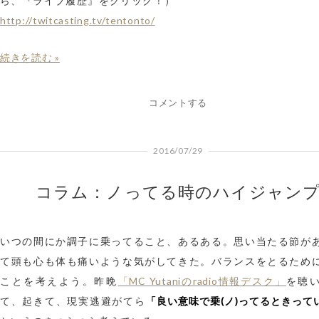
ら、『ライブ履歴』をクリック！）
http://twitcasting.tv/tentonto/
続きを読む »
コメントする
2016/07/29
コラム：ノってる時のハイジャン
いつの間にか調子に乗ってること、あるある。思い当たる節が
て頭も心も体も痛いような気がしてきた。バランスをとるため
「MC Yutaniのradio情報デスク」
ことを考えよう。昨晩
を聴
「良い意味で乗(ノ)ってるときって
て、起きて、現実逃避がてら