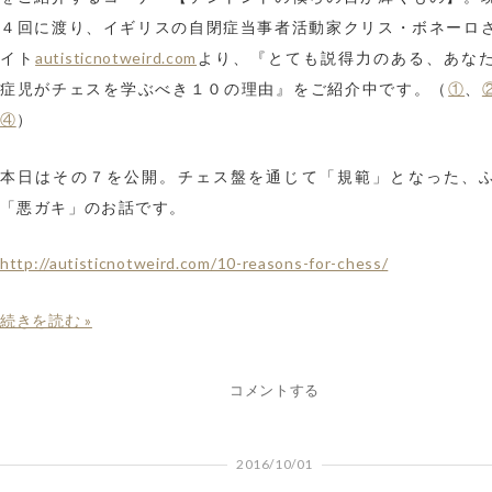
４回に渡り、イギリスの自閉症当事者活動家クリス・ボネーロ
autisticnotweird.com
イト
より、『とても説得力のある、あな
①
症児がチェスを学ぶべき１０の理由』をご紹介中です。（
、
④
）
本日はその７を公開。チェス盤を通じて「規範」となった、
「悪ガキ」のお話です。
http://autisticnotweird.com/10-reasons-for-chess/
続きを読む »
コメントする
2016/10/01