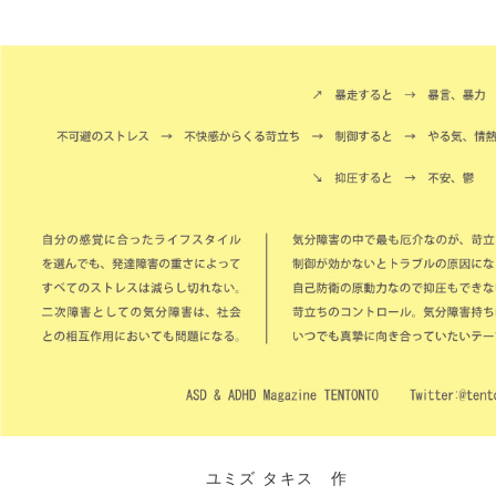
ユミズ タキス 作