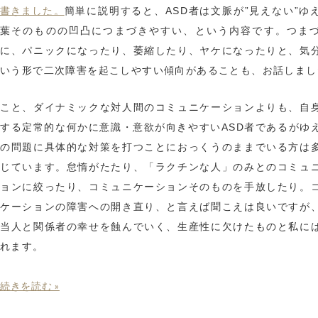
書きました。
簡単に説明すると、ASD者は文脈が”見えない”ゆ
葉そのものの凹凸につまづきやすい、という内容です。つま
に、パニックになったり、萎縮したり、ヤケになったりと、気
いう形で二次障害を起こしやすい傾向があることも、お話しまし
こと、ダイナミックな対人間のコミュニケーションよりも、自
する定常的な何かに意識・意欲が向きやすいASD者であるがゆ
の問題に具体的な対策を打つことにおっくうのままでいる方は
じています。怠惰がたたり、「ラクチンな人」のみとのコミュ
ョンに絞ったり、コミュニケーションそのものを手放したり。
ケーションの障害への開き直り、と言えば聞こえは良いですが
当人と関係者の幸せを蝕んでいく、生産性に欠けたものと私に
れます。
続きを読む »