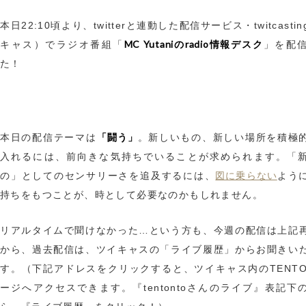
本日22:10頃より、twitterと連動した配信サービス・twitcasti
MC Yutaniのradio情報デスク
キャス）でラジオ番組「
」を配
た！
「闘う」
本日の配信テーマは
。新しいもの、新しい場所を積極
入れるには、前向きな気持ちでいることが求められます。「
図に乗らない
の」としてのセンサリーさを追及するには、
よう
持ちをもつことが、時として必要なのかもしれません。
リアルタイムで聞けなかった…という方も、今週の配信は上記
から、過去配信は、ツイキャスの「ライブ履歴」からお聞きい
す。（下記アドレスをクリックすると、ツイキャス内のTENTO
ージへアクセスできます。『tentontoさんのライブ』表記下