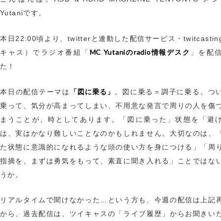
Yutaniです。
本日22:00頃より、twitterと連動した配信サービス・twitcasti
MC Yutaniのradio情報デスク
キャス）でラジオ番組「
」を配
た！
「図に乗る」
本日の配信テーマは
。図に乗る＝調子に乗る。つ
乗って、気分が高まってしまい、不用意な発言で周りの人を傷
まうことが、時としてあります。「図に乗った」状態を「避
は、実はかなり難しいことなのかもしれません。大切なのは、
た状態に意識的になれるような頭の使い方を身につける」「周
指摘を、まずは勇気をもって、素直に聞き入れる」ことではな
うか。
リアルタイムで聞けなかった…という方も、今週の配信は上記
から、過去配信は、ツイキャスの「ライブ履歴」からお聞きい