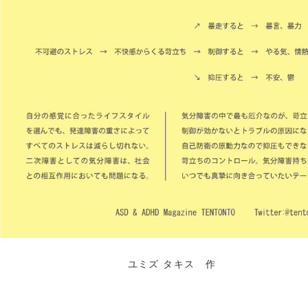
ユミズ タキス 作