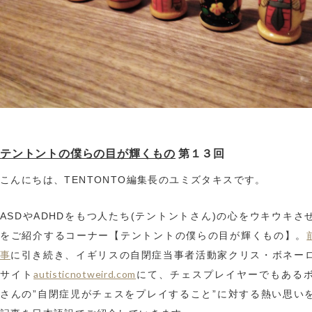
テントントの僕らの目が輝くもの
第１３回
こんにちは、TENTONTO編集長のユミズタキスです。
ASDやADHDをもつ人たち(テントントさん)の心をウキウキさ
をご紹介するコーナー【テントントの僕らの目が輝くもの】。
事
に引き続き、イギリスの自閉症当事者活動家クリス・ボネー
autisticnotweird.com
サイト
にて、チェスプレイヤーでもある
さんの”自閉症児がチェスをプレイすること”に対する熱い思い