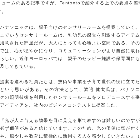
リュームのある記事ですが、Tentontoで紹介する上での要点を整
す。
パナソニックは、親子向けのセンサリールームを提案していく
こでいうセンサリールームは、乳幼児の感覚を刺激するアイテ
用意された部屋だが、大人にとっても心地よい空間である。そ
では、心が穏やかになり、コミュニケーションがより自然に取
らしい。近年ヨーロッパでは、親子のセラピー施設や保育園に
及してきている。
提案を進める社員たちは、技術や事業を子育て世代の役に立て
という思いがある。その方法として、渡邉 健太氏は、パナソ
クの照明技術を利用したセンサリールームをプロデュースする
アイディアを、社内のビジネスコンテストに提案した。
『光が人に与える効果を目に見える形で表すのは難しいのです
必ず価値があると信じています。このため、光の価値に気が付
や、癒やしや教育に積極的に活用する人を増やしていきたい』