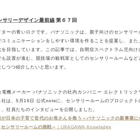
ンサリーデザイン最前線
第６７回
イターの青いロクです。パナソニックは、親子向けのセンサリー
でコミュニケーションをしやすい環境を作ることを提案し、また
化を目指しています。この記事では、自閉症スペクトラム児向け
でも設置が進む、競技場の観戦室としてのセンサリールームなど
較しつつ紹介したいと思います。
合電機メーカー パナソニックの社内カンパニー エレクトリック
ス社は、5月16日 公式noteに、センサリールームのプロジェクト
と、社員たちのインタビューを公開しました。
術が日本の子育て世代のお母さんを救う～パナソニックの新事業に
？センサリールームの挑戦～
｜URAGAWA-Knowledge