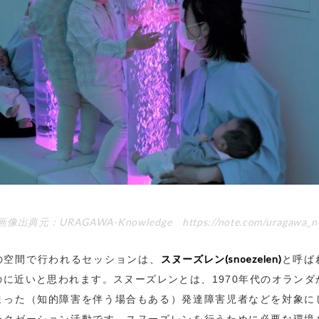
画像出典元：URAGAWA-Knowledge https://note.com/uragawa_no
スヌーズレン(snoezelen)
の空間で行われるセッションは、
と呼ば
のに近いと思われます。スヌーズレンとは、1970年代のオランダ
まった（知的障害を伴う場合もある）発達障害児者などを対象に
ラクゼーション活動です。スヌーズレンを行うために必要な環境