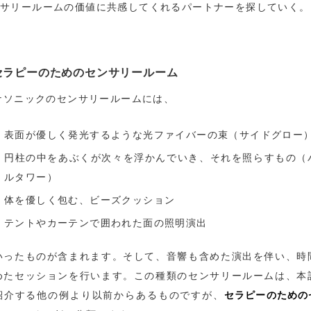
サリールームの価値に共感してくれるパートナーを探していく。
.セラピーのためのセンサリールーム
ナソニックのセンサリールームには、
表面が優しく発光するような光ファイバーの束（サイドグロー
円柱の中をあぶくが次々を浮かんでいき、それを照らすもの（
ルタワー）
体を優しく包む、ビーズクッション
テントやカーテンで囲われた面の照明演出
いったものが含まれます。そして、音響も含めた演出を伴い、時
めたセッションを行います。この種類のセンサリールームは、本
セラピーのための
紹介する他の例より以前からあるものですが、