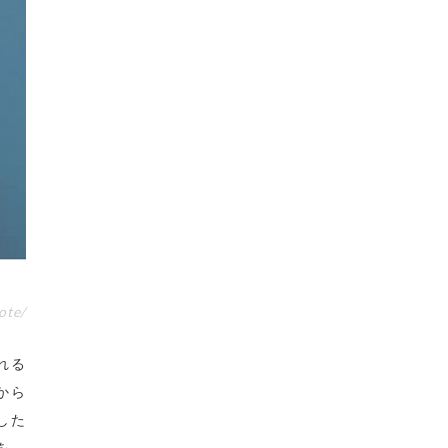
te/
れる
から
した
を、