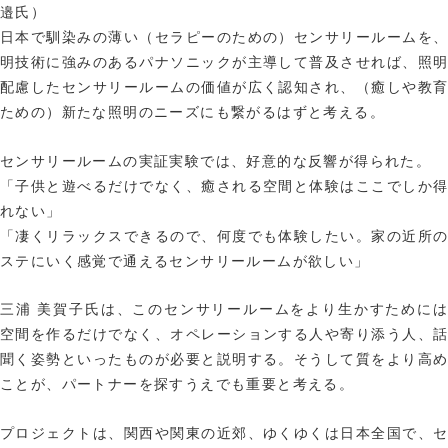
邉氏）
日本で馴染みの薄い（セラピーのための）センサリールームを
明技術に強みのあるパナソニックが主導して普及させれば、照
配慮したセンサリールームの価値が広く認知され、（癒しや教
ための）新たな照明のニーズにも繋がるはずと考える。
センサリールームの実証実験では、好意的な反響が得られた。
「子供と遊べるだけでなく、癒される空間と体験はここでしか
れない」
「凄くリラックスできるので、何度でも体験したい。家の近所
ステにいく感覚で通えるセンサリールームが欲しい」
三浦 美賀子氏は、このセンサリールームをより生かすために
空間を作るだけでなく、オペレーションする人や寄り添う人、
聞く姿勢といったものが必要と説明する。そうして質をより高
ことが、パートナーを探すうえでも重要と考える。
プロジェクトは、関西や関東の近郊、ゆくゆくは日本全国で、