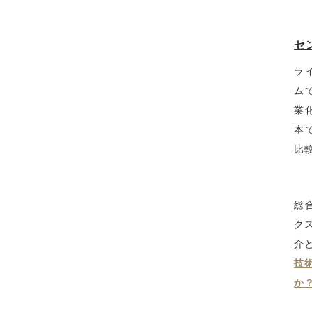
セ
ラ
ム
業
本
比
総
ク
介
技
か