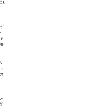
理し
。こ
ムが
の中
れる
も普
たい
ニッ
事業
が、
く人
（渡