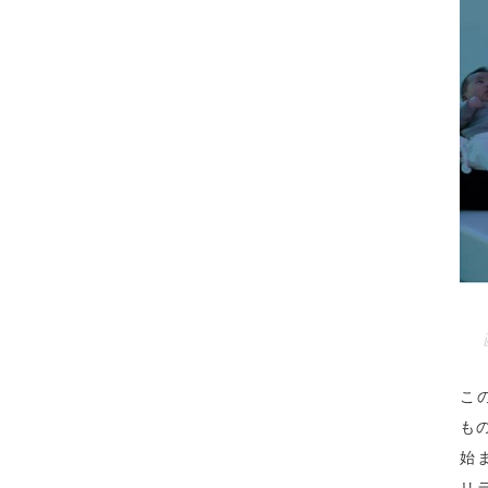
こ
も
始
リ