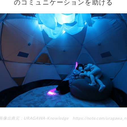
のコミュニケーションを助ける
画像出典元：URAGAWA-Knowledge https://note.com/uragawa_no