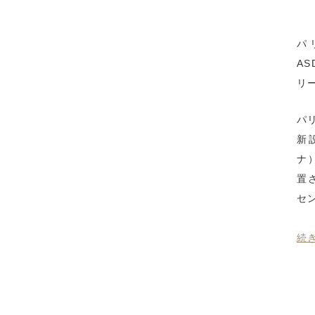
パ
A
リ
パ
新
ナ
置
セ
続き