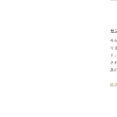
セ
今
り
ド
さ
及
続き