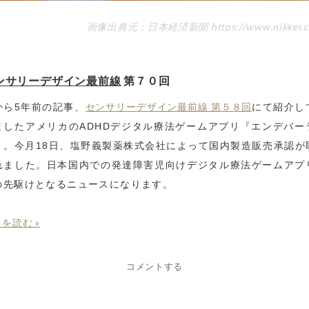
画像出典元：日本経済新聞 https://www.nikkei.c
ンサリーデザイン最前線
第７０回
センサリーデザイン最前線 第５８回
から5年前の記事、
にて紹介し
ましたアメリカのADHDデジタル療法ゲームアプリ『エンデバー
』。今月18日、塩野義製薬株式会社によって国内製造販売承認が
れました。日本国内での発達障害児向けデジタル療法ゲームアプ
の先駆けとなるニュースになります。
を読む »
コメントする