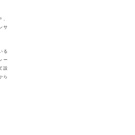
中、
ンサ
いる
レー
て設
から