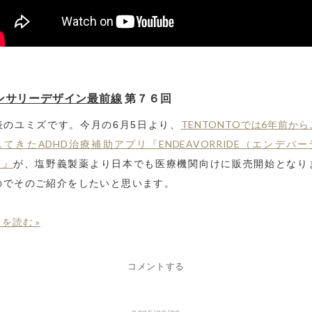
ンサリーデザイン最前線
第７６回
TENTONTOでは6年前か
表のユミズです。今月の6月5日より、
してきたADHD治療補助アプリ『ENDEAVORRIDE（エンデバー
）』
が、塩野義製薬より日本でも医療機関向けに販売開始となり
のでそのご紹介をしたいと思います。
を読む »
コメントする