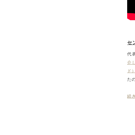
セ
代
介
ド
た
続き